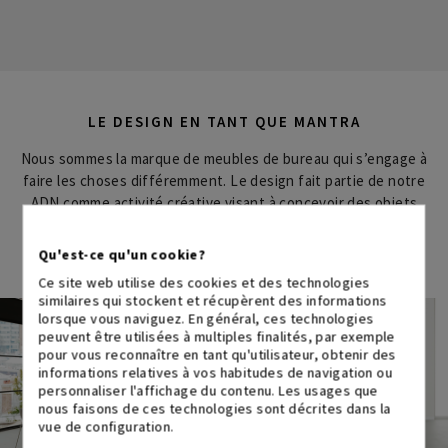
LE DESIGN EN TANT QUE MANTRA
Nous sommes la marque de meubles de bureau qui s’engage à
faire les choses différemment. Le design fait partie de notre
ADN comme activité créative visant à concevoir des objets
utiles et esthétiques. BIKKOM vous offre le meilleur design
de mobilier de bureau avec un excellent rapport qualité/prix.
Qu'est-ce qu'un cookie?
Ce site web utilise des cookies et des technologies
similaires qui stockent et récupèrent des informations
lorsque vous naviguez. En général, ces technologies
peuvent être utilisées à multiples finalités, par exemple
pour vous reconnaître en tant qu'utilisateur, obtenir des
informations relatives à vos habitudes de navigation ou
personnaliser l'affichage du contenu. Les usages que
nous faisons de ces technologies sont décrites dans la
vue de configuration.