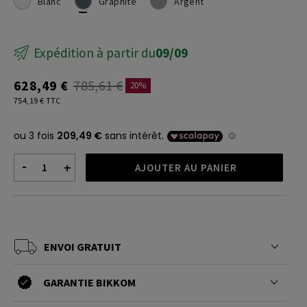
Blanc
Graphite
Argent
Expédition à partir du
09/09
628,49 €
785,61 €
20%
754,19 € TTC
-
+
AJOUTER AU PANIER
ENVOI GRATUIT
GARANTIE BIKKOM