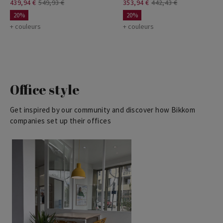
439,94 €
549,93 €
353,94 €
442,43 €
20%
20%
+ couleurs
+ couleurs
Office style
Get inspired by our community and discover how Bikkom
companies set up their offices