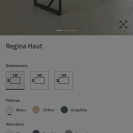
Chaises pivotantes
Bureaux assis debout
Chaises télétravail
Tables de coworking
Regina Haut
Bureaux télétravail
Dimensions
Plateau
Blanc
Chêne
Graphite
Structure