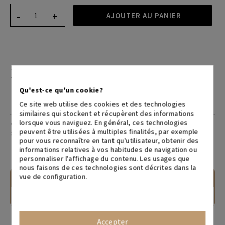
-
+
AJOUTER AU PANIER
ENVOI GRATUIT
Qu'est-ce qu'un cookie?
GARANTIE BIKKOM
Ce site web utilise des cookies et des technologies
similaires qui stockent et récupèrent des informations
lorsque vous naviguez. En général, ces technologies
SOUHAITEZ-VOUS LE SERVICE DE MONTAGE?
peuvent être utilisées à multiples finalités, par exemple
pour vous reconnaître en tant qu'utilisateur, obtenir des
informations relatives à vos habitudes de navigation ou
personnaliser l'affichage du contenu. Les usages que
nous faisons de ces technologies sont décrites dans la
vue de configuration.
CONTACTEZ-NOUS
Écrivez-nous
05.64.33.01.98
Accepter