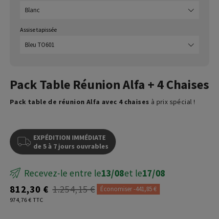
Assise tapissée
Pack Table Réunion Alfa + 4 Chaises
Pack table de réunion Alfa avec 4 chaises
à prix spécial !
EXPÉDITION IMMÉDIATE
de 5 à 7 jours ouvrables
Recevez-le entre le
13/08
et le
17/08
812,30 €
1.254,15 €
Économiser -441,85 €
974,76 € TTC