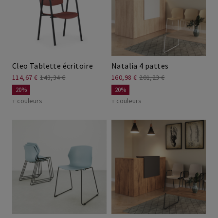
Chaises pivotantes
Bureaux assis debout
Chaises télétravail
Tables de coworking
Cleo Tablette écritoire
Natalia 4 pattes
114,67 €
143,34 €
160,98 €
201,23 €
Bureaux télétravail
20%
20%
+ couleurs
+ couleurs