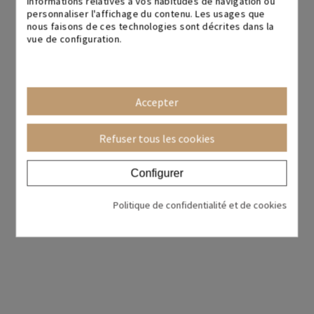
informations relatives à vos habitudes de navigation ou
personnaliser l'affichage du contenu. Les usages que
nous faisons de ces technologies sont décrites dans la
vue de configuration.
Accepter
Refuser tous les cookies
Natalia Croix
Natalia Pyramidale
Configurer
324,18 €
405,22 €
357,26 €
446,57 €
20%
20%
Politique de confidentialité et de cookies
+ couleurs
+ couleurs