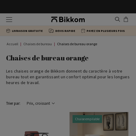
Chaises ergonomiques
Tables de bureau individuelles
Armoires de bureau
Banques d’accueil
LIVRAISON GRATUITE
DEVIS RAPIDE
PAYEZ EN PLUSIEURS FOIS
Chaises de direction
Bureaux d'angle
Caissons de bureau
Tables basses
Accueil
Chaises de bureau
Chaises de bureau orange
Chaises pour groupes
Bureaux Bench
Armoires métalliques
Chaises Salle d’attente
Chaises de bureau orange
Les chaises orange de Bikkom donnent du caractère à votre
Chaises visiteur
Tables de réunion
Armoires à rideaux
bureau tout en garantissant un confort optimal pour les longues
heures de travail.
Chaises de formation
Tables de collectivité
Trier par:
Tabourets de bureau
Bureaux de direction
Chaise empilable
Chaises de conférence
Tables hautes