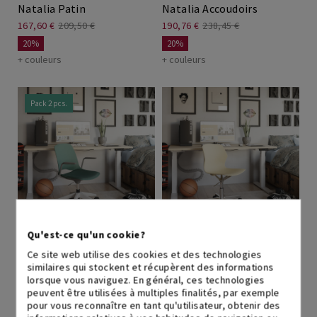
Natalia Patin
Natalia Accoudoirs
167,60 €
209,50 €
190,76 €
238,45 €
20%
20%
+ couleurs
+ couleurs
Pack 2 pcs.
EXPÉDITION IMMÉDIATE
de 5 à 7 jours ouvrables
Qu'est-ce qu'un cookie?
Lua Pivotante JEU 2
Natalia Pivotante
UNITES
Ce site web utilise des cookies et des technologies
294,40 €
368,00 €
similaires qui stockent et récupèrent des informations
211,88 €
423,75 €
20%
lorsque vous naviguez. En général, ces technologies
50%
+ couleurs
peuvent être utilisées à multiples finalités, par exemple
+ couleurs
pour vous reconnaître en tant qu'utilisateur, obtenir des