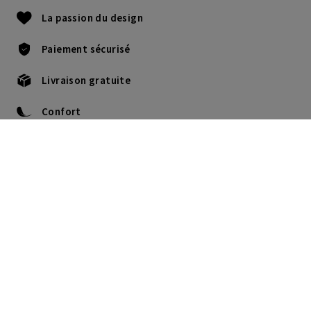
La passion du design
Paiement sécurisé
Livraison gratuite
Confort
+33 05.64.33.01.98
Lu-Je : 9H - 17:30H.
Ve : 9H -16H.