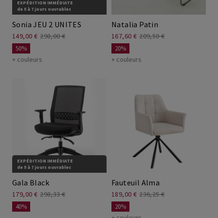
EXPÉDITION IMMÉDIATE
de 5 à 7 jours ouvrables
Sonia JEU 2 UNITES
Natalia Patin
149,00 €
298,00 €
167,60 €
209,50 €
50%
20%
+ couleurs
+ couleurs
EXPÉDITION IMMÉDIATE
de 5 à 7 jours ouvrables
Gala Black
Fauteuil Alma
179,00 €
298,33 €
189,00 €
236,25 €
40%
20%
+ couleurs