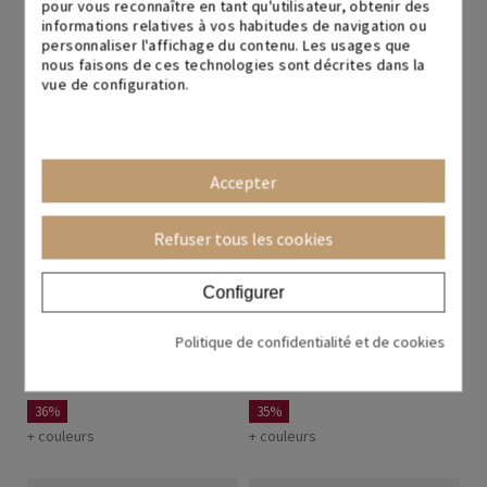
pour vous reconnaître en tant qu'utilisateur, obtenir des
379,64 €
565,48 €
40%
informations relatives à vos habitudes de navigation ou
33%
+ couleurs
personnaliser l'affichage du contenu. Les usages que
+ couleurs
nous faisons de ces technologies sont décrites dans la
vue de configuration.
Bureau + Chaise + Caisson
Bureau + Chaise
Accepter
Refuser tous les cookies
Configurer
Pack Bureau Tarnos +
Pack Bureau assis-debout
Politique de confidentialité et de cookies
Chaise + Caisson
Elevia + Chaise
407,84 €
632,58 €
457,63 €
704,04 €
36%
35%
+ couleurs
+ couleurs