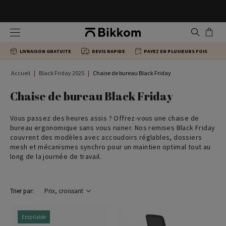
Chaises ergonomiques
Tables de bureau individuelles
Armoires de bureau
Banques d’accueil
LIVRAISON GRATUITE
DEVIS RAPIDE
PAYEZ EN PLUSIEURS FOIS
Chaises de direction
Bureaux d'angle
Caissons de bureau
Tables basses
Accueil
Black Friday 2025
Chaise de bureau Black Friday
Chaises pour groupes
Bureaux Bench
Armoires métalliques
Chaises Salle d’attente
Chaise de bureau Black Friday
Vous passez des heures assis ? Offrez-vous une chaise de
Chaises visiteur
Tables de réunion
Armoires à rideaux
bureau ergonomique sans vous ruiner. Nos remises Black Friday
couvrent des modèles avec accoudoirs réglables, dossiers
mesh et mécanismes synchro pour un maintien optimal tout au
Chaises de formation
Tables de collectivité
long de la journée de travail.
Tabourets de bureau
Bureaux de direction
Trier par:
Empilable
Chaises de conférence
Tables hautes