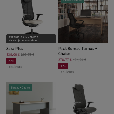
EXPÉDITION IMMÉDIATE
de 5 à 7 jours ouvrables
Sara Plus
Pack Bureau Tarnos +
Chaise
239,00 €
298,75 €
278,77 €
434,01 €
20%
36%
+ couleurs
+ couleurs
Bureau + Chaise