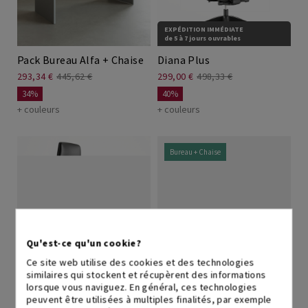
EXPÉDITION IMMÉDIATE
de 5 à 7 jours ouvrables
Pack Bureau Alfa + Chaise
Diana Plus
293,34 €
445,62 €
299,00 €
498,33 €
34%
40%
+ couleurs
+ couleurs
Bureau + Chaise
Qu'est-ce qu'un cookie?
EXPÉDITION IMMÉDIATE
Ce site web utilise des cookies et des technologies
de 5 à 7 jours ouvrables
similaires qui stockent et récupèrent des informations
Bella
Pack Bureau Modus +
lorsque vous naviguez. En général, ces technologies
Chaise
peuvent être utilisées à multiples finalités, par exemple
349,00 €
581,67 €