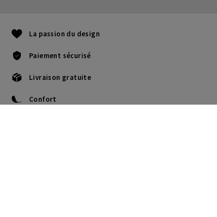
La passion du design
Paiement sécurisé
Livraison gratuite
Confort
+33 05.64.33.01.98
Lu-Je : 9H - 17:30H.
Ve : 9H -16H.