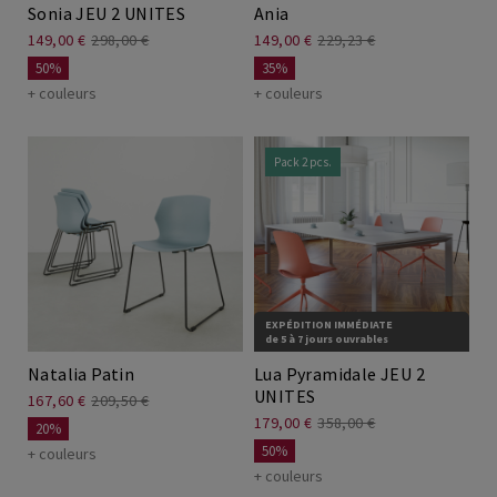
Sonia JEU 2 UNITES
Ania
149,00 €
298,00 €
149,00 €
229,23 €
50%
35%
+ couleurs
+ couleurs
Pack 2 pcs.
EXPÉDITION IMMÉDIATE
de 5 à 7 jours ouvrables
Natalia Patin
Lua Pyramidale JEU 2
UNITES
167,60 €
209,50 €
179,00 €
358,00 €
20%
50%
+ couleurs
+ couleurs