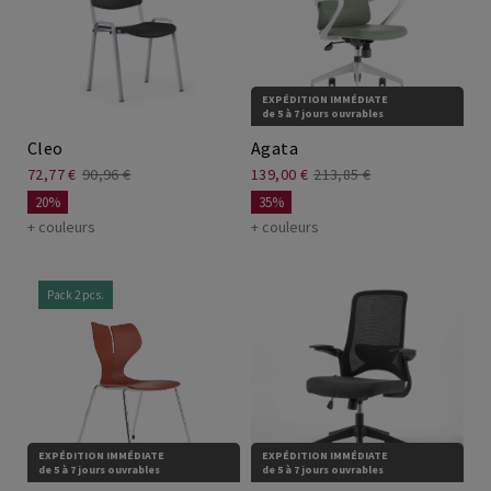
Chaises pivotantes
Bureaux assis debout
EXPÉDITION IMMÉDIATE
de 5 à 7 jours ouvrables
Chaises télétravail
Tables de coworking
Cleo
Agata
72,77 €
90,96 €
139,00 €
213,85 €
Bureaux télétravail
20%
35%
+ couleurs
+ couleurs
Pack 2 pcs.
EXPÉDITION IMMÉDIATE
EXPÉDITION IMMÉDIATE
de 5 à 7 jours ouvrables
de 5 à 7 jours ouvrables