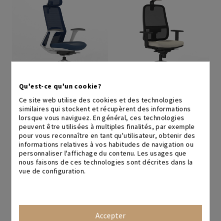
EXPÉDITION IMMÉDIATE
de 5 à 7 jours ouvrables
Qu'est-ce qu'un cookie?
Emma Plus
Lisa
Ce site web utilise des cookies et des technologies
250,60 €
358,00 €
270,14 €
337,68 €
similaires qui stockent et récupèrent des informations
lorsque vous naviguez. En général, ces technologies
30%
20%
peuvent être utilisées à multiples finalités, par exemple
+ couleurs
+ couleurs
pour vous reconnaître en tant qu'utilisateur, obtenir des
informations relatives à vos habitudes de navigation ou
personnaliser l'affichage du contenu. Les usages que
nous faisons de ces technologies sont décrites dans la
vue de configuration.
Accepter