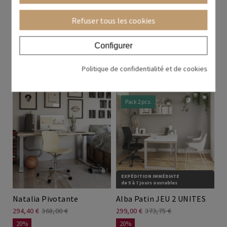
EXPÉDITION IMMÉDIATE
de 5 à 7 jours ouvrables
Refuser tous les cookies
Marena Black
Lisa Tapissée
Configurer
288,82 €
525,13 €
288,89 €
361,11 €
45%
20%
Politique de confidentialité et de cookies
+ couleurs
+ couleurs
Pack 2 pcs.
EXPÉDITION IMMÉDIATE
de 5 à 7 jours ouvrables
Natalia Pivotante
Alba Patin JEU 2 UNITES
294,40 €
368,00 €
299,00 €
373,75 €
20%
20%