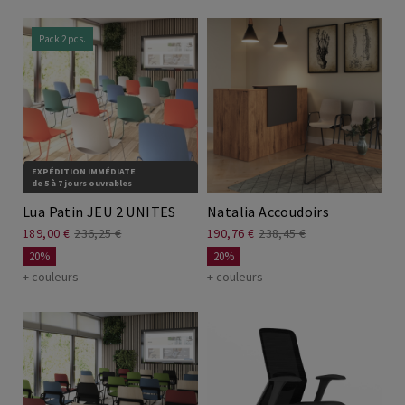
Pack 2 pcs.
EXPÉDITION IMMÉDIATE
de 5 à 7 jours ouvrables
Lua Patin JEU 2 UNITES
Natalia Accoudoirs
189,00 €
236,25 €
190,76 €
238,45 €
20%
20%
+ couleurs
+ couleurs