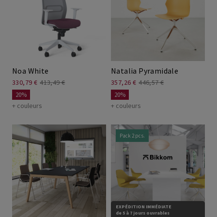
Noa White
Natalia Pyramidale
330,79 €
413,49 €
357,26 €
446,57 €
20%
20%
+ couleurs
+ couleurs
Pack 2 pcs.
EXPÉDITION IMMÉDIATE
de 5 à 7 jours ouvrables