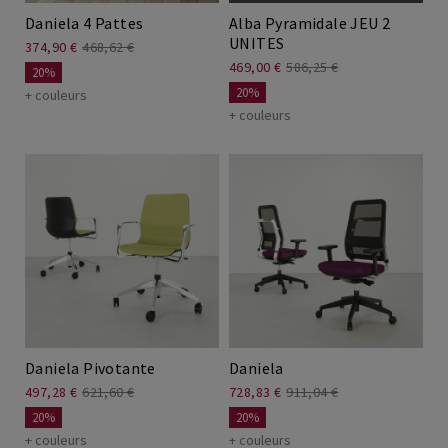
Daniela 4 Pattes
Alba Pyramidale JEU 2
UNITES
374,90 €
468,62 €
469,00 €
586,25 €
20%
20%
+ couleurs
+ couleurs
Daniela Pivotante
Daniela
497,28 €
621,60 €
728,83 €
911,04 €
20%
20%
+ couleurs
+ couleurs